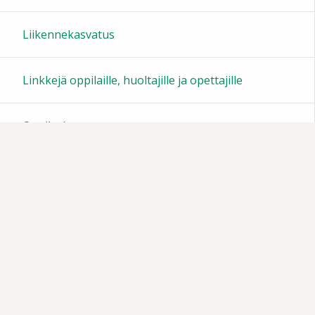
22:00
Liikennekasvatus
23:00
Linkkejä oppilaille, huoltajille ja opettajille
Oppilaskunta
Tiedotteita
Muistoja vuosien varrelta
Vanhempainyhdistys