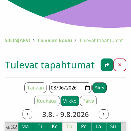
SIILINJÄRVI
>
Toivalan koulu
>
Tulevat tapahtumat
Tulevat tapahtumat
Jaa
Sul
Tänään
Kuukausi
Viikko
Päivä
3.8. - 9.8.2026
32
Ma
Ti
Ke
To
Pe
La
Su
vk