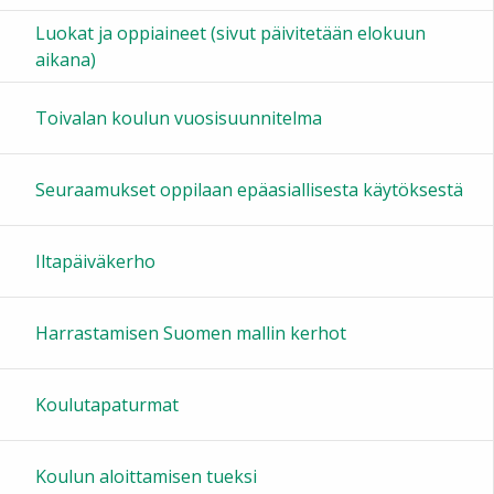
Luokat ja oppiaineet (sivut päivitetään elokuun
15:00
aikana)
16:00
Toivalan koulun vuosisuunnitelma
17:00
Seuraamukset oppilaan epäasiallisesta käytöksestä
18:00
Iltapäiväkerho
19:00
Harrastamisen Suomen mallin kerhot
20:00
Koulutapaturmat
21:00
Koulun aloittamisen tueksi