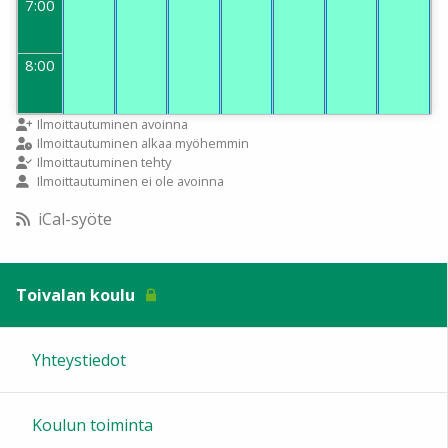
7:00
8:00
9:00
Ilmoittautuminen avoinna
Ilmoittautuminen alkaa myöhemmin
Ilmoittautuminen tehty
Ilmoittautuminen ei ole avoinna
10:00
iCal-syöte
11:00
Toivalan koulu
12:00
Yhteystiedot
13:00
Koulun toiminta
14:00