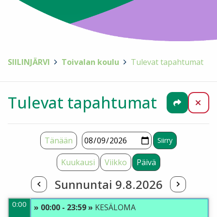
SIILINJÄRVI
>
Toivalan koulu
>
Tulevat tapahtumat
Tulevat tapahtumat
Jaa
Sul
Tänään
Kuukausi
Viikko
Päivä
Sunnuntai 9.8.2026
0:00
» 00:00 - 23:59 »
KESÄLOMA