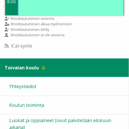
8:00
9:00
Ilmoittautuminen avoinna
Ilmoittautuminen alkaa myöhemmin
Ilmoittautuminen tehty
Ilmoittautuminen ei ole avoinna
10:00
iCal-syöte
11:00
Toivalan koulu
12:00
Yhteystiedot
13:00
Koulun toiminta
14:00
Luokat ja oppiaineet (sivut päivitetään elokuun
15:00
aikana)