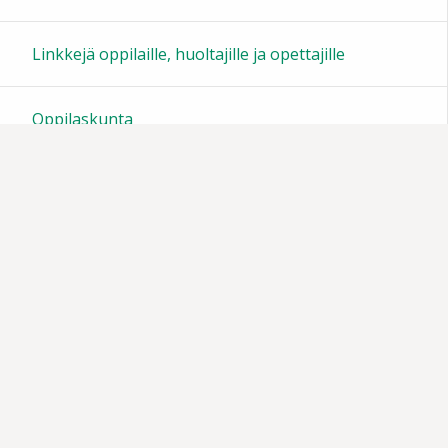
23:00
Linkkejä oppilaille, huoltajille ja opettajille
Oppilaskunta
Tiedotteita
Muistoja vuosien varrelta
Vanhempainyhdistys