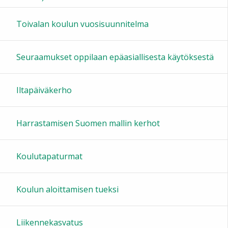
16:00
Toivalan koulun vuosisuunnitelma
17:00
Seuraamukset oppilaan epäasiallisesta käytöksestä
18:00
Iltapäiväkerho
19:00
Harrastamisen Suomen mallin kerhot
20:00
Koulutapaturmat
21:00
Koulun aloittamisen tueksi
22:00
Liikennekasvatus