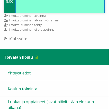
8:00
9:00
Ilmoittautuminen avoinna
Ilmoittautuminen alkaa myöhemmin
Ilmoittautuminen tehty
Ilmoittautuminen ei ole avoinna
10:00
iCal-syöte
11:00
Toivalan koulu
12:00
Yhteystiedot
13:00
Koulun toiminta
14:00
Luokat ja oppiaineet (sivut päivitetään elokuun
15:00
aikana)