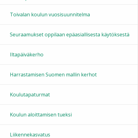
16:00
Toivalan koulun vuosisuunnitelma
17:00
Seuraamukset oppilaan epäasiallisesta käytöksestä
18:00
Iltapäiväkerho
19:00
Harrastamisen Suomen mallin kerhot
20:00
Koulutapaturmat
21:00
Koulun aloittamisen tueksi
22:00
Liikennekasvatus