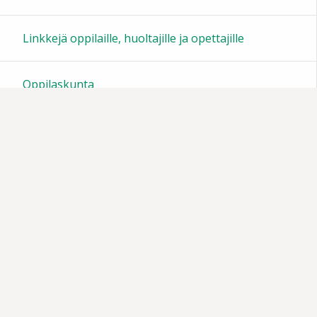
23:00
Linkkejä oppilaille, huoltajille ja opettajille
Oppilaskunta
Tiedotteita
Muistoja vuosien varrelta
Vanhempainyhdistys