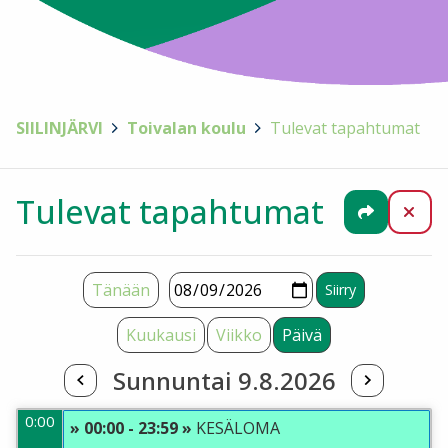
SIILINJÄRVI
>
Toivalan koulu
>
Tulevat tapahtumat
Tulevat tapahtumat
Jaa
Sul
Tänään
Kuukausi
Viikko
Päivä
Sunnuntai 9.8.2026
0:00
» 00:00 - 23:59 »
KESÄLOMA