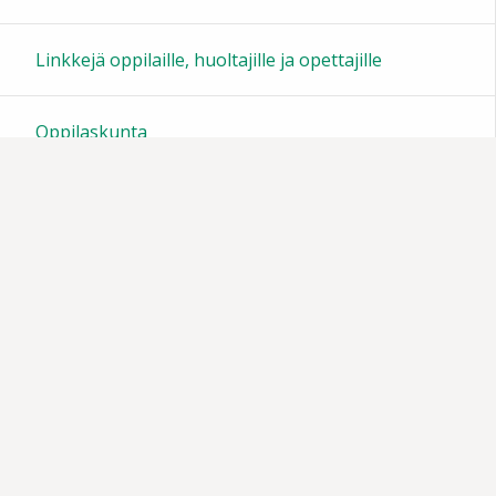
23:00
Linkkejä oppilaille, huoltajille ja opettajille
Oppilaskunta
Tiedotteita
Muistoja vuosien varrelta
Vanhempainyhdistys