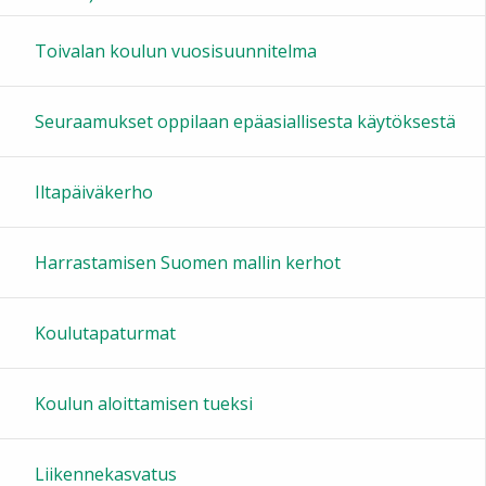
16:00
Toivalan koulun vuosisuunnitelma
17:00
Seuraamukset oppilaan epäasiallisesta käytöksestä
18:00
Iltapäiväkerho
19:00
Harrastamisen Suomen mallin kerhot
20:00
Koulutapaturmat
21:00
Koulun aloittamisen tueksi
22:00
Liikennekasvatus