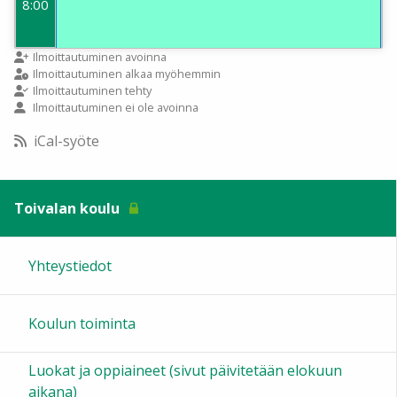
8:00
9:00
Ilmoittautuminen avoinna
Ilmoittautuminen alkaa myöhemmin
Ilmoittautuminen tehty
Ilmoittautuminen ei ole avoinna
10:00
iCal-syöte
11:00
Toivalan koulu
12:00
Yhteystiedot
13:00
Koulun toiminta
14:00
Luokat ja oppiaineet (sivut päivitetään elokuun
15:00
aikana)