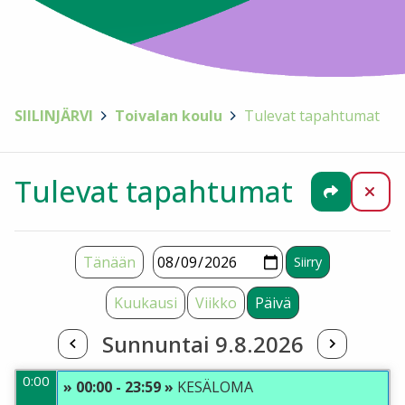
SIILINJÄRVI
>
Toivalan koulu
>
Tulevat tapahtumat
Tulevat tapahtumat
Jaa
Sul
Tänään
Kuukausi
Viikko
Päivä
Sunnuntai 9.8.2026
0:00
» 00:00 - 23:59 »
KESÄLOMA