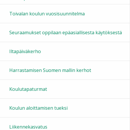
16:00
Toivalan koulun vuosisuunnitelma
17:00
Seuraamukset oppilaan epäasiallisesta käytöksestä
18:00
Iltapäiväkerho
19:00
Harrastamisen Suomen mallin kerhot
20:00
Koulutapaturmat
21:00
Koulun aloittamisen tueksi
22:00
Liikennekasvatus