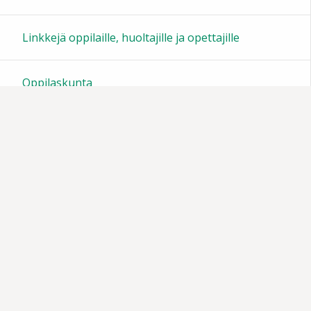
23:00
Linkkejä oppilaille, huoltajille ja opettajille
Oppilaskunta
Tiedotteita
Muistoja vuosien varrelta
Vanhempainyhdistys