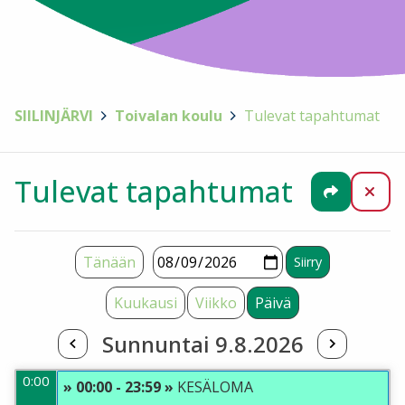
SIILINJÄRVI
>
Toivalan koulu
>
Tulevat tapahtumat
Tulevat tapahtumat
Jaa
Sul
Tänään
Kuukausi
Viikko
Päivä
Sunnuntai 9.8.2026
0:00
» 00:00 - 23:59 »
KESÄLOMA