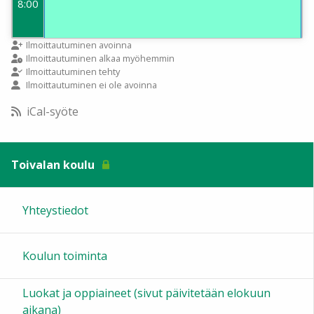
8:00
9:00
Ilmoittautuminen avoinna
Ilmoittautuminen alkaa myöhemmin
Ilmoittautuminen tehty
Ilmoittautuminen ei ole avoinna
10:00
iCal-syöte
11:00
Toivalan koulu
12:00
Yhteystiedot
13:00
Koulun toiminta
14:00
Luokat ja oppiaineet (sivut päivitetään elokuun
15:00
aikana)