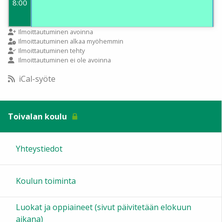
8:00
9:00
Ilmoittautuminen avoinna
Ilmoittautuminen alkaa myöhemmin
Ilmoittautuminen tehty
Ilmoittautuminen ei ole avoinna
10:00
iCal-syöte
11:00
Toivalan koulu
12:00
Yhteystiedot
13:00
Koulun toiminta
14:00
Luokat ja oppiaineet (sivut päivitetään elokuun
15:00
aikana)