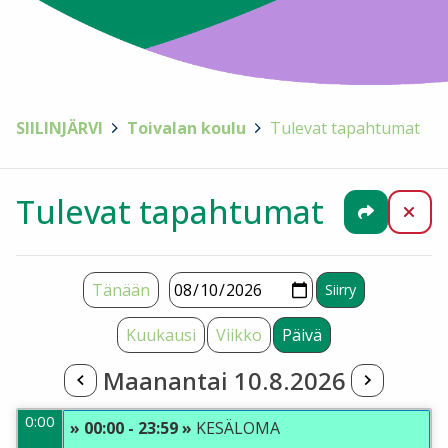
SIILINJÄRVI
>
Toivalan koulu
>
Tulevat tapahtumat
Tulevat tapahtumat
Jaa
Sul
Tänään
Kuukausi
Viikko
Päivä
Maanantai 10.8.2026
0:00
» 00:00 - 23:59 »
KESÄLOMA