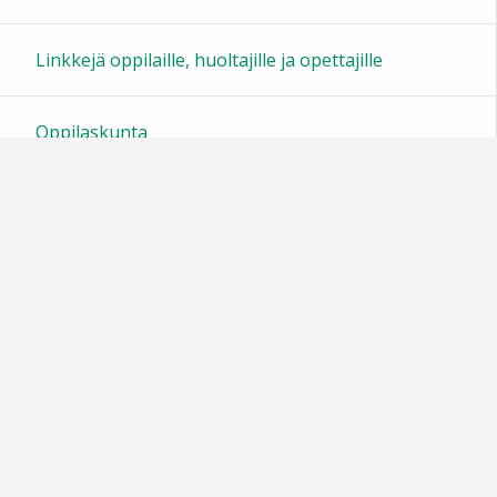
23:00
Linkkejä oppilaille, huoltajille ja opettajille
Oppilaskunta
Tiedotteita
Muistoja vuosien varrelta
Vanhempainyhdistys