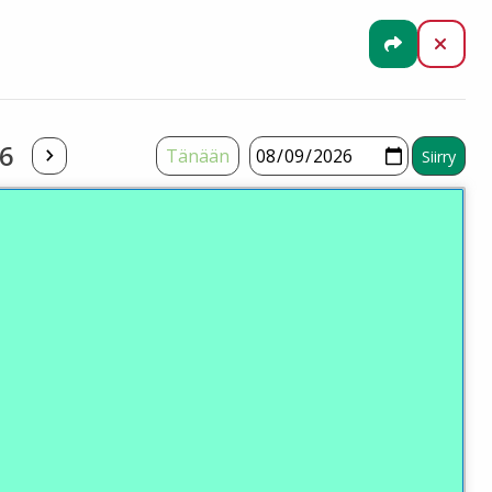
Jaa
Sulj
26
Tänään