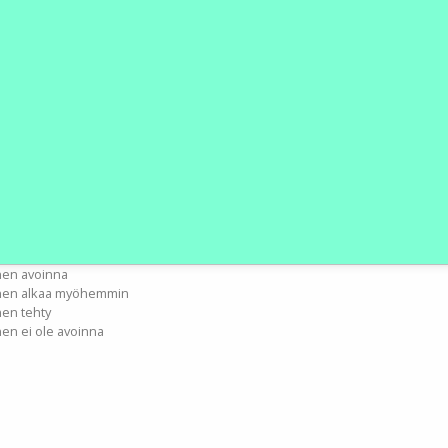
nen avoinna
inen alkaa myöhemmin
nen tehty
nen ei ole avoinna