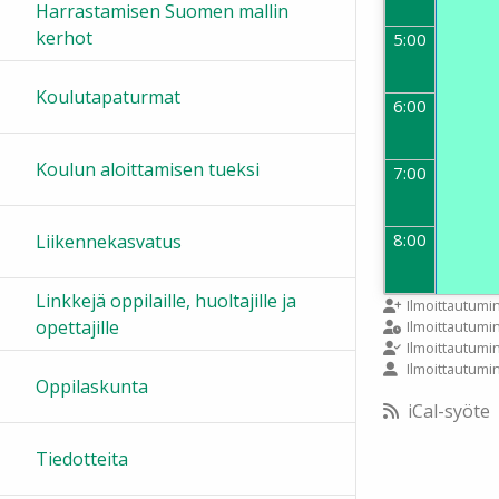
Harrastamisen Suomen mallin
kerhot
5:00
Koulutapaturmat
6:00
Koulun aloittamisen tueksi
7:00
8:00
Liikennekasvatus
Linkkejä oppilaille, huoltajille ja
9:00
Ilmoittautumi
opettajille
Ilmoittautum
Ilmoittautumi
Ilmoittautumi
10:00
Oppilaskunta
iCal-syöte
11:00
Tiedotteita