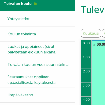
Toivalan koulu
Tulev
Yhteystiedot
Kuukausi
Koulun toiminta
0:00
» 00:0
Luokat ja oppiaineet (sivut
päivitetään elokuun aikana)
1:00
Toivalan koulun vuosisuunnitelma
2:00
Seuraamukset oppilaan
epäasiallisesta käytöksestä
3:00
Iltapäiväkerho
4:00