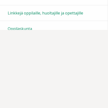
23:00
Linkkejä oppilaille, huoltajille ja opettajille
Oppilaskunta
Tiedotteita
Muistoja vuosien varrelta
Vanhempainyhdistys