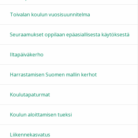
16:00
Toivalan koulun vuosisuunnitelma
17:00
Seuraamukset oppilaan epäasiallisesta käytöksestä
18:00
Iltapäiväkerho
19:00
Harrastamisen Suomen mallin kerhot
20:00
Koulutapaturmat
21:00
Koulun aloittamisen tueksi
22:00
Liikennekasvatus