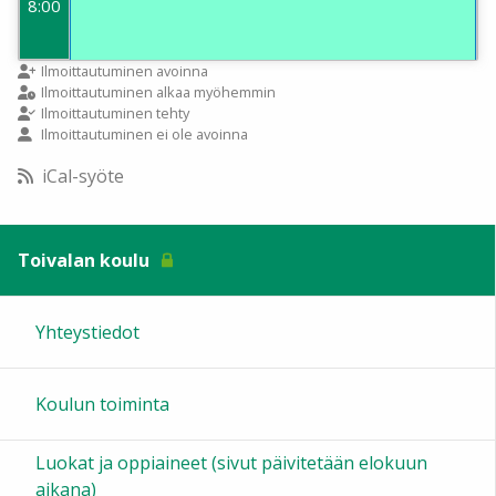
8:00
9:00
Ilmoittautuminen avoinna
Ilmoittautuminen alkaa myöhemmin
Ilmoittautuminen tehty
Ilmoittautuminen ei ole avoinna
10:00
iCal-syöte
11:00
Toivalan koulu
12:00
Yhteystiedot
13:00
Koulun toiminta
14:00
Luokat ja oppiaineet (sivut päivitetään elokuun
15:00
aikana)