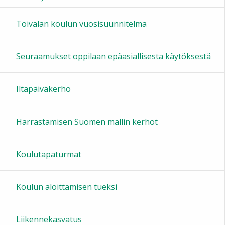
16:00
Toivalan koulun vuosisuunnitelma
17:00
Seuraamukset oppilaan epäasiallisesta käytöksestä
18:00
Iltapäiväkerho
19:00
Harrastamisen Suomen mallin kerhot
20:00
Koulutapaturmat
21:00
Koulun aloittamisen tueksi
22:00
Liikennekasvatus