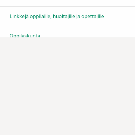
23:00
Linkkejä oppilaille, huoltajille ja opettajille
Oppilaskunta
Tiedotteita
Muistoja vuosien varrelta
Vanhempainyhdistys