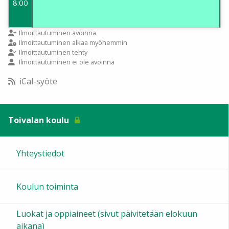
8:00
9:00
Ilmoittautuminen avoinna
Ilmoittautuminen alkaa myöhemmin
Ilmoittautuminen tehty
Ilmoittautuminen ei ole avoinna
10:00
iCal-syöte
11:00
Toivalan koulu
12:00
Yhteystiedot
13:00
Koulun toiminta
14:00
Luokat ja oppiaineet (sivut päivitetään elokuun
15:00
aikana)