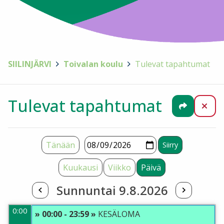
SIILINJÄRVI
>
Toivalan koulu
>
Tulevat tapahtumat
Tulevat tapahtumat
Jaa
Sul
Tänään
Kuukausi
Viikko
Päivä
Sunnuntai 9.8.2026
0:00
» 00:00 - 23:59 »
KESÄLOMA