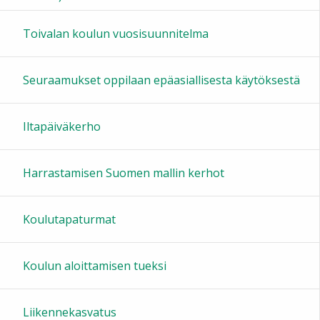
16:00
Toivalan koulun vuosisuunnitelma
17:00
Seuraamukset oppilaan epäasiallisesta käytöksestä
18:00
Iltapäiväkerho
19:00
Harrastamisen Suomen mallin kerhot
20:00
Koulutapaturmat
21:00
Koulun aloittamisen tueksi
22:00
Liikennekasvatus