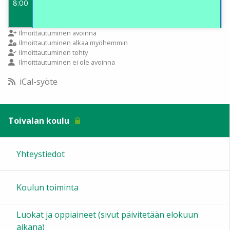
8:00
9:00
Ilmoittautuminen avoinna
Ilmoittautuminen alkaa myöhemmin
Ilmoittautuminen tehty
Ilmoittautuminen ei ole avoinna
10:00
iCal-syöte
11:00
Toivalan koulu
12:00
Yhteystiedot
13:00
Koulun toiminta
14:00
Luokat ja oppiaineet (sivut päivitetään elokuun
15:00
aikana)