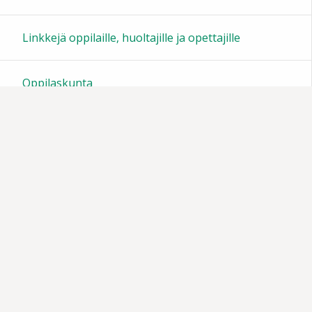
23:00
Linkkejä oppilaille, huoltajille ja opettajille
Oppilaskunta
Tiedotteita
Muistoja vuosien varrelta
Vanhempainyhdistys