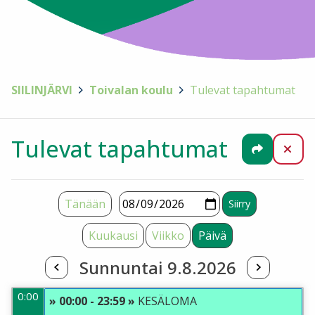
SIILINJÄRVI
>
Toivalan koulu
>
Tulevat tapahtumat
Tulevat tapahtumat
Jaa
Sul
Tänään
Kuukausi
Viikko
Päivä
Sunnuntai 9.8.2026
0:00
» 00:00 - 23:59 »
KESÄLOMA