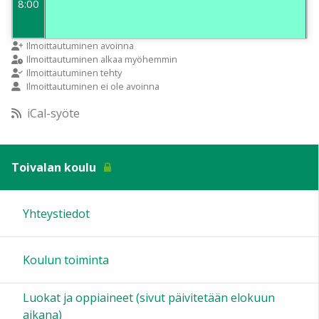
8:00
9:00
Ilmoittautuminen avoinna
Ilmoittautuminen alkaa myöhemmin
Ilmoittautuminen tehty
Ilmoittautuminen ei ole avoinna
10:00
iCal-syöte
11:00
Toivalan koulu
12:00
Yhteystiedot
13:00
Koulun toiminta
14:00
Luokat ja oppiaineet (sivut päivitetään elokuun
15:00
aikana)