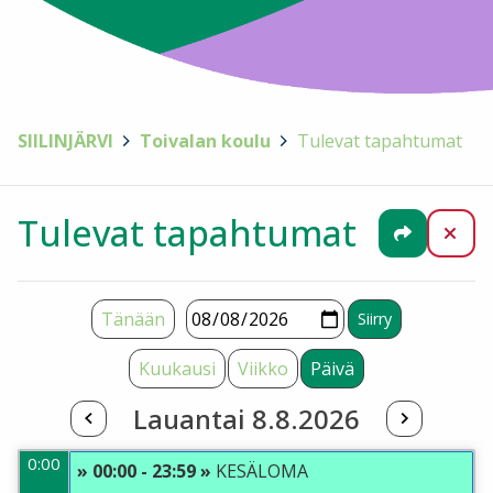
SIILINJÄRVI
>
Toivalan koulu
>
Tulevat tapahtumat
Tulevat tapahtumat
Jaa
Sul
Tänään
Kuukausi
Viikko
Päivä
Lauantai 8.8.2026
0:00
» 00:00 - 23:59 »
KESÄLOMA