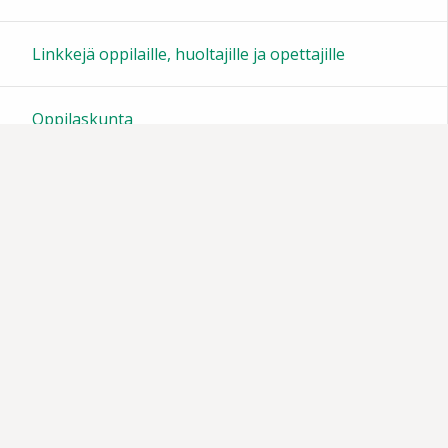
23:00
Linkkejä oppilaille, huoltajille ja opettajille
Oppilaskunta
Tiedotteita
Muistoja vuosien varrelta
Vanhempainyhdistys