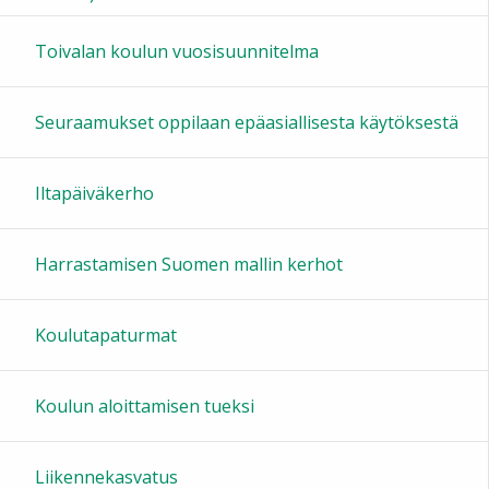
16:00
Toivalan koulun vuosisuunnitelma
17:00
Seuraamukset oppilaan epäasiallisesta käytöksestä
18:00
Iltapäiväkerho
19:00
Harrastamisen Suomen mallin kerhot
20:00
Koulutapaturmat
21:00
Koulun aloittamisen tueksi
22:00
Liikennekasvatus