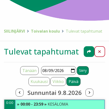
SIILINJÄRVI
>
Toivalan koulu
>
Tulevat tapahtumat
Tulevat tapahtumat
Jaa
Sul
Tänään
Kuukausi
Viikko
Päivä
Sunnuntai 9.8.2026
0:00
» 00:00 - 23:59 »
KESÄLOMA