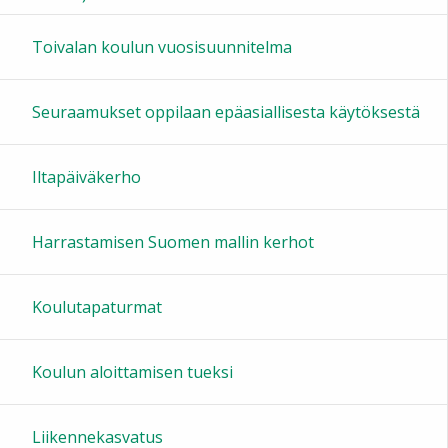
16:00
Toivalan koulun vuosisuunnitelma
17:00
Seuraamukset oppilaan epäasiallisesta käytöksestä
18:00
Iltapäiväkerho
19:00
Harrastamisen Suomen mallin kerhot
20:00
Koulutapaturmat
21:00
Koulun aloittamisen tueksi
22:00
Liikennekasvatus