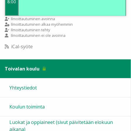
8:00
9:00
Ilmoittautuminen avoinna
Ilmoittautuminen alkaa myöhemmin
Ilmoittautuminen tehty
Ilmoittautuminen ei ole avoinna
10:00
iCal-syöte
11:00
Toivalan koulu
12:00
Yhteystiedot
13:00
Koulun toiminta
14:00
Luokat ja oppiaineet (sivut päivitetään elokuun
15:00
aikana)