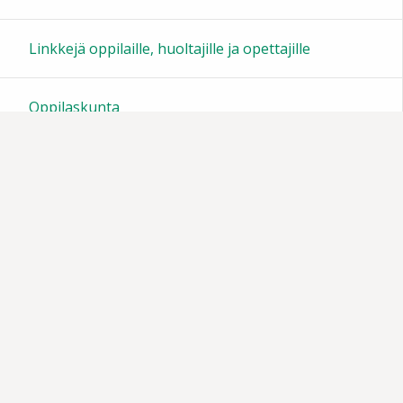
23:00
Linkkejä oppilaille, huoltajille ja opettajille
Oppilaskunta
Tiedotteita
Muistoja vuosien varrelta
Vanhempainyhdistys