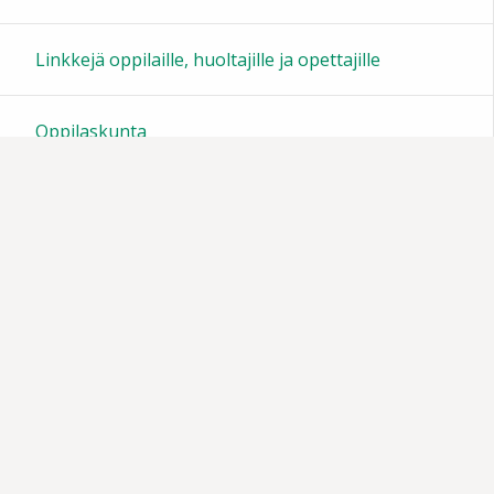
23:00
Linkkejä oppilaille, huoltajille ja opettajille
Oppilaskunta
Tiedotteita
Muistoja vuosien varrelta
Vanhempainyhdistys