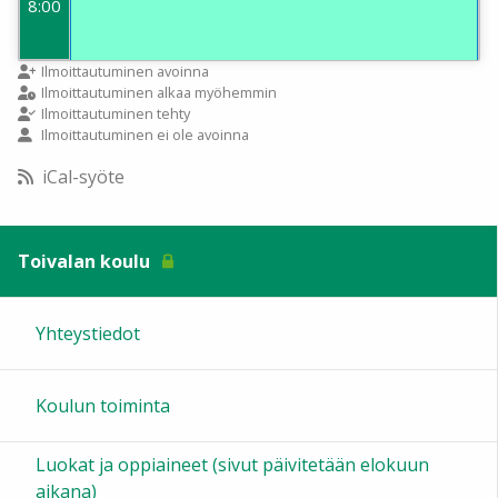
8:00
9:00
Ilmoittautuminen avoinna
Ilmoittautuminen alkaa myöhemmin
Ilmoittautuminen tehty
Ilmoittautuminen ei ole avoinna
10:00
iCal-syöte
11:00
Toivalan koulu
12:00
Yhteystiedot
13:00
Koulun toiminta
14:00
Luokat ja oppiaineet (sivut päivitetään elokuun
15:00
aikana)