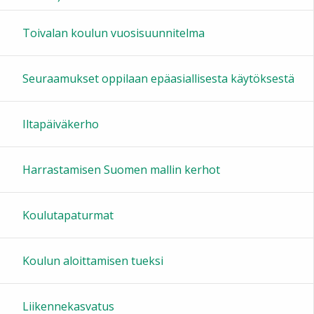
16:00
Toivalan koulun vuosisuunnitelma
17:00
Seuraamukset oppilaan epäasiallisesta käytöksestä
18:00
Iltapäiväkerho
19:00
Harrastamisen Suomen mallin kerhot
20:00
Koulutapaturmat
21:00
Koulun aloittamisen tueksi
22:00
Liikennekasvatus