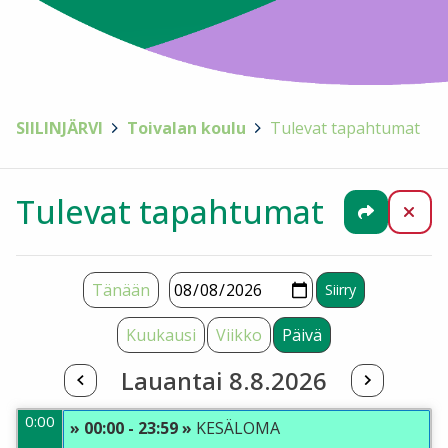
SIILINJÄRVI
>
Toivalan koulu
>
Tulevat tapahtumat
Tulevat tapahtumat
Jaa
Sul
Tänään
Kuukausi
Viikko
Päivä
Lauantai 8.8.2026
0:00
» 00:00 - 23:59 »
KESÄLOMA