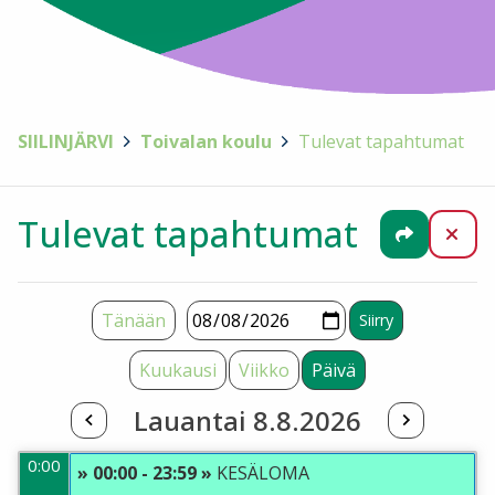
SIILINJÄRVI
>
Toivalan koulu
>
Tulevat tapahtumat
Tulevat tapahtumat
Jaa
Sul
Tänään
Kuukausi
Viikko
Päivä
Lauantai 8.8.2026
0:00
» 00:00 - 23:59 »
KESÄLOMA