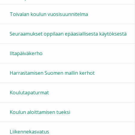
16:00
Toivalan koulun vuosisuunnitelma
17:00
Seuraamukset oppilaan epäasiallisesta käytöksestä
18:00
Iltapäiväkerho
19:00
Harrastamisen Suomen mallin kerhot
20:00
Koulutapaturmat
21:00
Koulun aloittamisen tueksi
22:00
Liikennekasvatus