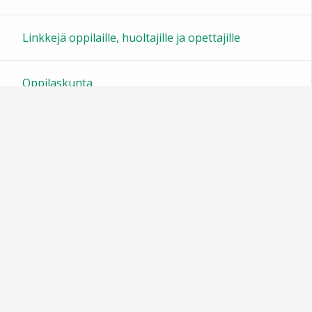
23:00
Linkkejä oppilaille, huoltajille ja opettajille
Oppilaskunta
Tiedotteita
Muistoja vuosien varrelta
Vanhempainyhdistys