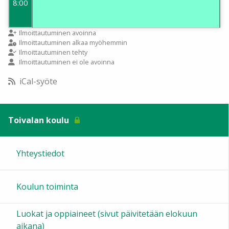
8:00
9:00
Ilmoittautuminen avoinna
Ilmoittautuminen alkaa myöhemmin
Ilmoittautuminen tehty
Ilmoittautuminen ei ole avoinna
10:00
iCal-syöte
11:00
Toivalan koulu
12:00
Yhteystiedot
13:00
Koulun toiminta
14:00
Luokat ja oppiaineet (sivut päivitetään elokuun
15:00
aikana)