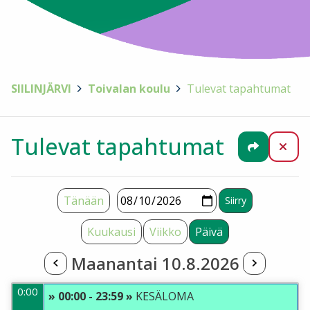
SIILINJÄRVI
>
Toivalan koulu
>
Tulevat tapahtumat
Tulevat tapahtumat
Jaa
Sul
Tänään
Kuukausi
Viikko
Päivä
Maanantai 10.8.2026
0:00
» 00:00 - 23:59 »
KESÄLOMA