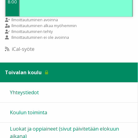
8:00
9:00
Ilmoittautuminen avoinna
Ilmoittautuminen alkaa myöhemmin
Ilmoittautuminen tehty
Ilmoittautuminen ei ole avoinna
10:00
iCal-syöte
11:00
Toivalan koulu
12:00
Yhteystiedot
13:00
Koulun toiminta
14:00
Luokat ja oppiaineet (sivut päivitetään elokuun
15:00
aikana)