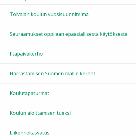
16:00
Toivalan koulun vuosisuunnitelma
17:00
Seuraamukset oppilaan epäasiallisesta käytöksestä
18:00
Iltapäiväkerho
19:00
Harrastamisen Suomen mallin kerhot
20:00
Koulutapaturmat
21:00
Koulun aloittamisen tueksi
22:00
Liikennekasvatus