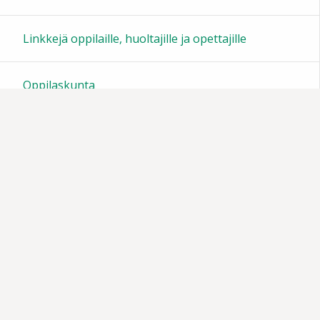
23:00
Linkkejä oppilaille, huoltajille ja opettajille
Oppilaskunta
Tiedotteita
Muistoja vuosien varrelta
Vanhempainyhdistys