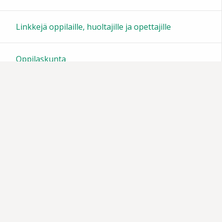
23:00
Linkkejä oppilaille, huoltajille ja opettajille
Oppilaskunta
Tiedotteita
Muistoja vuosien varrelta
Vanhempainyhdistys