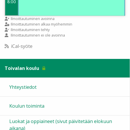
8:00
9:00
Ilmoittautuminen avoinna
Ilmoittautuminen alkaa myöhemmin
Ilmoittautuminen tehty
Ilmoittautuminen ei ole avoinna
10:00
iCal-syöte
11:00
Toivalan koulu
12:00
Yhteystiedot
13:00
Koulun toiminta
14:00
Luokat ja oppiaineet (sivut päivitetään elokuun
15:00
aikana)