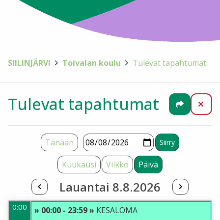
SIILINJÄRVI
>
Toivalan koulu
>
Tulevat tapahtumat
Tulevat tapahtumat
Jaa
Sul
Tänään
Kuukausi
Viikko
Päivä
Lauantai 8.8.2026
0:00
» 00:00 - 23:59 »
KESÄLOMA