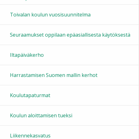
16:00
Toivalan koulun vuosisuunnitelma
17:00
Seuraamukset oppilaan epäasiallisesta käytöksestä
18:00
Iltapäiväkerho
19:00
Harrastamisen Suomen mallin kerhot
20:00
Koulutapaturmat
21:00
Koulun aloittamisen tueksi
22:00
Liikennekasvatus