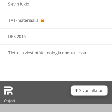
16:00
Sievin lukio
17:00
TVT-materiaalia
18:00
OPS 2016
19:00
Tieto- ja viestintäteknologia opetuksessa
20:00
21:00
Sivun alkuun
22:00
Ohjeet
23:00
Saavutettavuus