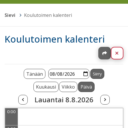
Sievi
>
Koulutoimen kalenteri
Koulutoimen kalenteri
Jaa
Sul
Tänään
Kuukausi
Viikko
Päivä
Lauantai 8.8.2026
0:00