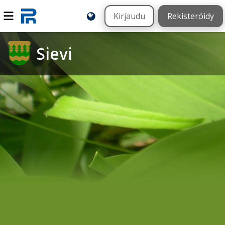
Kirjaudu
Rekisteröidy
Sievi