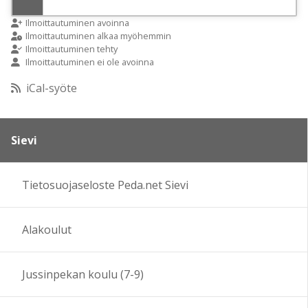
9:00
Ilmoittautuminen avoinna
Ilmoittautuminen alkaa myöhemmin
Ilmoittautuminen tehty
Ilmoittautuminen ei ole avoinna
10:00
iCal-syöte
11:00
Sievi
12:00
Tietosuojaseloste Peda.net Sievi
13:00
Alakoulut
14:00
15:00
Jussinpekan koulu (7-9)