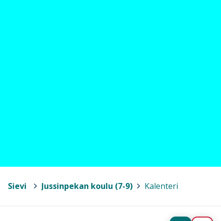
Sievi
>
Jussinpekan koulu (7-9)
>
Kalenteri