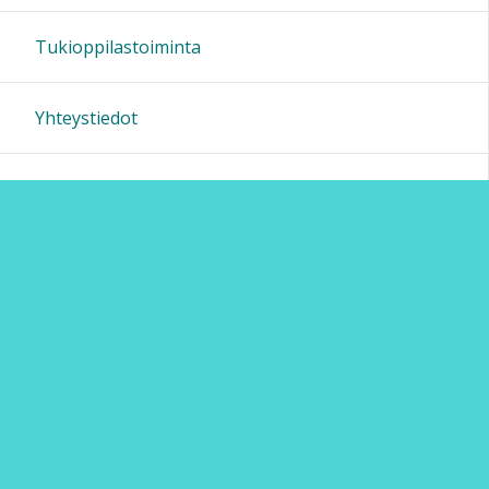
19:00
Tukioppilastoiminta
20:00
Yhteystiedot
21:00
22:00
23:00
Sivun alkuun
Ohjeet
Saavutettavuus
Yksityisyydensuoja
Lähetä palautetta Peda.net-ylläpidolle
Ilmoita asiaton sisältö