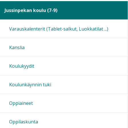
Jussinpekan koulu (7-9)
12:00
Varauskalenterit (Tablet-salkut, Luokkatilat ...)
13:00
Kanslia
14:00
15:00
Koulukyydit
16:00
Koulunkäynnin tuki
17:00
Oppiaineet
18:00
Oppilaskunta