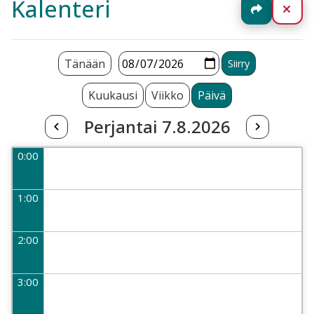
Kalenteri
Jaa
Sul
Tänään
Kuukausi
Viikko
Päivä
Perjantai 7.8.2026
0:00
1:00
2:00
3:00