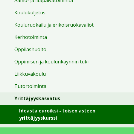
Aamu- ja iltapäivätoiminta
16:00
Koulukuljetus
17:00
Kouluruokailu ja erikoisruokavaliot
Kerhotoiminta
18:00
Oppilashuolto
19:00
Oppimisen ja koulunkäynnin tuki
Liikkuvakoulu
20:00
Tutortoiminta
21:00
Yrittäjyyskasvatus
Ideasta euroiksi - toisen asteen
22:00
yrittäjyyskurssi
23:00
Ope TET