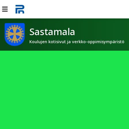
Sastamala
Koulujen kotisivut ja verkko-oppimisympäristö