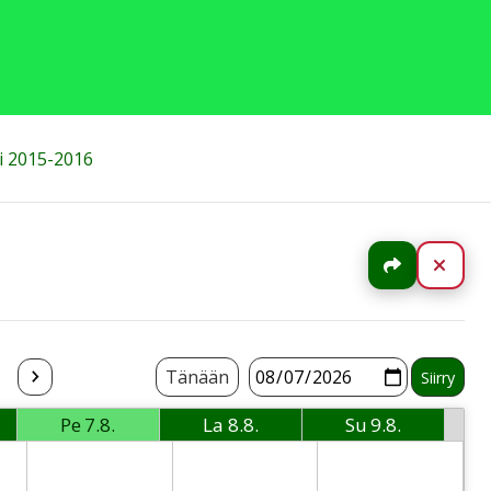
i 2015-2016
Jaa
Sulj
Tänään
Pe
7.8.
La
8.8.
Su
9.8.
i
Perjantai
Lauantai
Sunnuntai
 Thursday
2026-08-07 Friday
2026-08-08 Saturday
2026-08-09 Sund