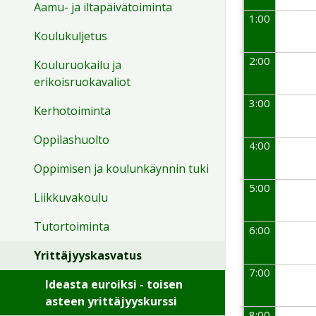
Aamu- ja iltapäivätoiminta
1:00
Koulukuljetus
2:00
Kouluruokailu ja
erikoisruokavaliot
3:00
Kerhotoiminta
Oppilashuolto
4:00
Oppimisen ja koulunkäynnin tuki
5:00
Liikkuvakoulu
Tutortoiminta
6:00
Yrittäjyyskasvatus
7:00
Ideasta euroiksi - toisen
asteen yrittäjyyskurssi
8:00