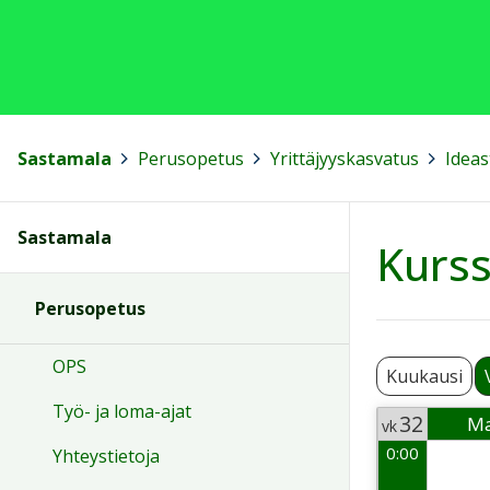
Sastamala
>
Perusopetus
>
Yrittäjyyskasvatus
>
Ideas
Sastamala
Kurss
Perusopetus
OPS
Kuukausi
Työ- ja loma-ajat
32
M
vk
0:00
Yhteystietoja
Week 32
2026-