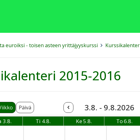
ta euroiksi - toisen asteen yrittäjyyskurssi
>
Kurssikalenter
ikalenteri 2015-2016
3.8. - 9.8.2026
Viikko
Päivä
a
3.8.
Ti
4.8.
Ke
5.8.
To
6.8.
Maanantai
Tiistai
Keskiviikko
Torsta
08-03 Monday
2026-08-04 Tuesday
2026-08-05 Wednesday
2026-08-06