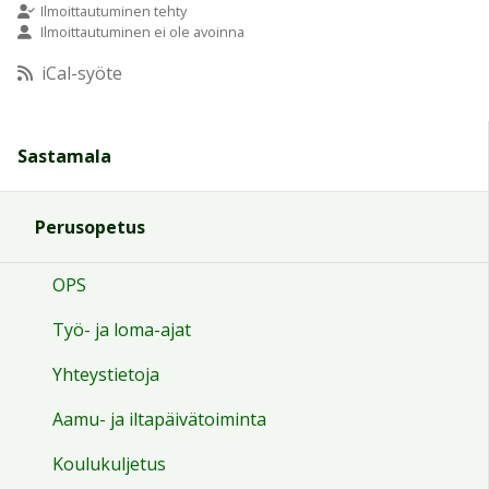
Ilmoittautuminen tehty
Ilmoittautuminen ei ole avoinna
10:00
iCal-syöte
11:00
Sastamala
12:00
Perusopetus
13:00
OPS
14:00
Työ- ja loma-ajat
15:00
Yhteystietoja
Aamu- ja iltapäivätoiminta
16:00
Koulukuljetus