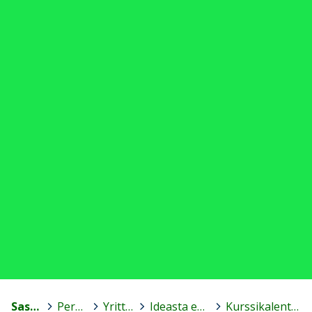
Sastamala
>
Perusopetus
>
Yrittäjyyskasvatus
>
Ideasta euroiksi - toisen asteen yrittäjyyskurssi
>
Kurssikalenteri 2015-2016