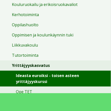
17:00
Kouluruokailu ja erikoisruokavaliot
Kerhotoiminta
18:00
Oppilashuolto
19:00
Oppimisen ja koulunkäynnin tuki
Liikkuvakoulu
20:00
Tutortoiminta
21:00
Yrittäjyyskasvatus
Ideasta euroiksi - toisen asteen
22:00
yrittäjyyskurssi
23:00
Ope TET
Perusopetuksen henkilöstö