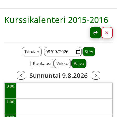
Kurssikalenteri 2015-2016
Jaa
Sul
Tänään
Kuukausi
Viikko
Päivä
Sunnuntai 9.8.2026
0:00
1:00