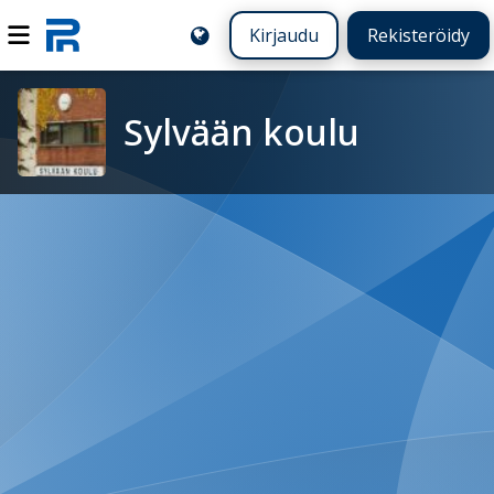
Kirjaudu
Rekisteröidy
Sylvään koulu