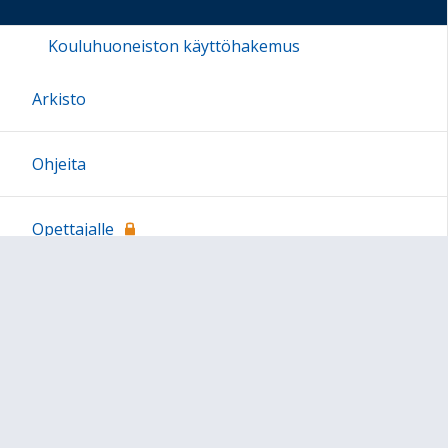
Kouluhuoneiston käyttöhakemus
Arkisto
Ohjeita
Opettajalle
Sivun alkuun
Ohjeet