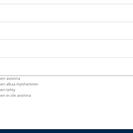
nen avoinna
inen alkaa myöhemmin
nen tehty
nen ei ole avoinna