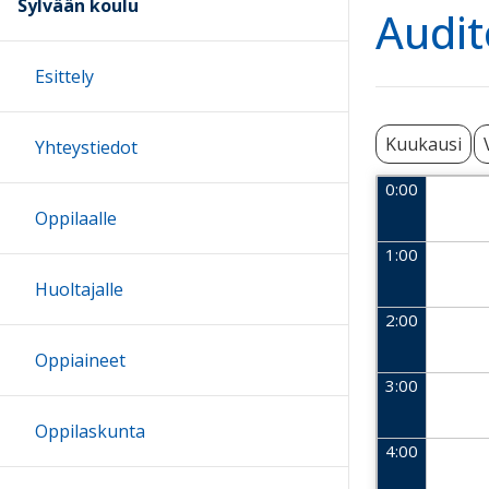
Sylvään koulu
Audit
Esittely
Kuukausi
Yhteystiedot
0:00
Oppilaalle
1:00
Huoltajalle
2:00
Oppiaineet
3:00
Oppilaskunta
4:00