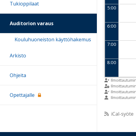
Tukioppilaat
5:00
Auditorion varaus
6:00
Kouluhuoneiston käyttöhakemus
7:00
Arkisto
8:00
Ohjeita
9:00
Ilmoittautumi
Ilmoittautum
Ilmoittautumi
Opettajalle
Ilmoittautumi
10:00
iCal-syöte
11:00
12:00