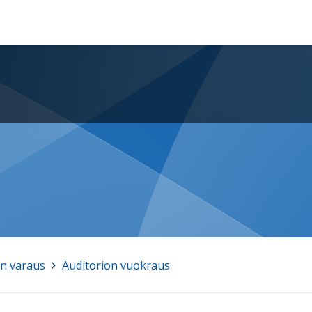
on varaus
>
Auditorion vuokraus