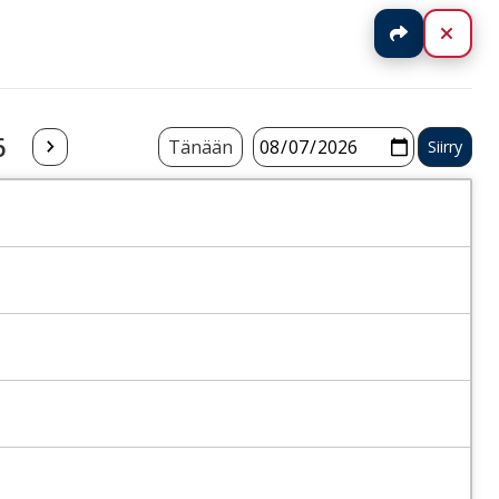
Jaa
Sulj
6
Tänään