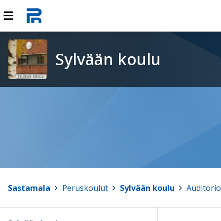
Sylvään koulu
Sastamala
>
Peruskoulut
>
Sylvään koulu
>
Auditori