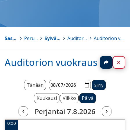
Sastamala
>
Peruskoulut
>
Sylvään koulu
>
Auditorion varaus
>
Auditorion vuokraus
Auditorion vuokraus
Jaa
Sul
Tänään
Kuukausi
Viikko
Päivä
Perjantai 7.8.2026
0:00