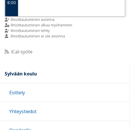
8:00
9:00
Ilmoittautuminen avoinna
Ilmoittautuminen alkaa myöhemmin
Ilmoittautuminen tehty
Ilmoittautuminen ei ole avoinna
10:00
iCal-syöte
11:00
12:00
Sylvään koulu
13:00
Esittely
14:00
Yhteystiedot
15:00