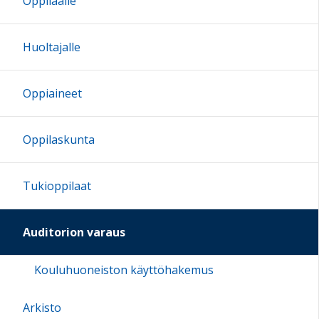
Oppilaalle
16:00
Huoltajalle
17:00
Oppiaineet
18:00
Oppilaskunta
19:00
Tukioppilaat
20:00
Auditorion varaus
21:00
Kouluhuoneiston käyttöhakemus
22:00
Arkisto