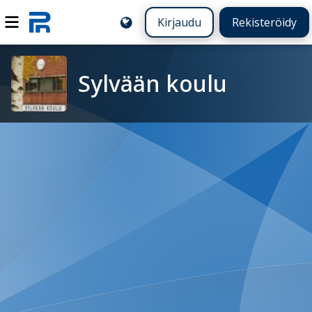
Kirjaudu
Rekisteröidy
Sylvään koulu