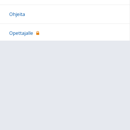
23:00
Ohjeita
Opettajalle
Sivun alkuun
Ohjeet
Saavutettavuus
Yksityisyydensuoja
Lähetä palautetta Peda.net-ylläpidolle
Ilmoita asiaton sisältö