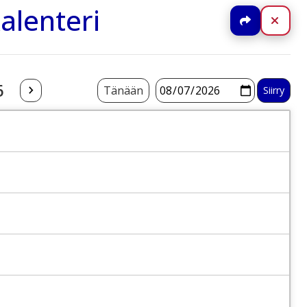
alenteri
Jaa
Sulj
6
Tänään