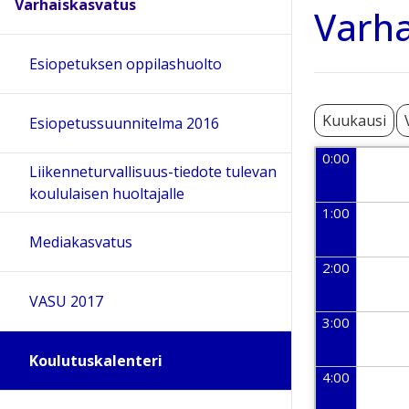
Varhaiskasvatus
Varha
Esiopetuksen oppilashuolto
Kuukausi
Esiopetussuunnitelma 2016
0:00
Liikenneturvallisuus-tiedote tulevan
koululaisen huoltajalle
1:00
Mediakasvatus
2:00
VASU 2017
3:00
Koulutuskalenteri
4:00