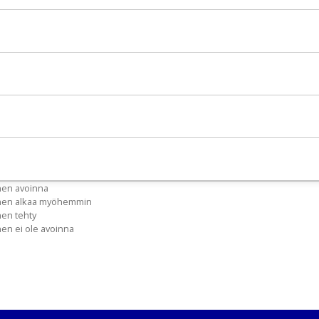
nen avoinna
inen alkaa myöhemmin
nen tehty
nen ei ole avoinna