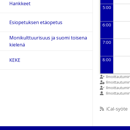
Hankkeet
5:00
Esiopetuksen etäopetus
6:00
Monikulttuurisuus ja suomi toisena
7:00
kielenä
8:00
KEKE
9:00
Ilmoittautumi
Ilmoittautum
Ilmoittautumi
Ilmoittautumi
10:00
iCal-syöte
11:00
12:00