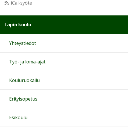
iCal-syöte
11:00
Lapin koulu
12:00
Yhteystiedot
13:00
Työ- ja loma-ajat
14:00
15:00
Kouluruokailu
16:00
Erityisopetus
17:00
Esikoulu