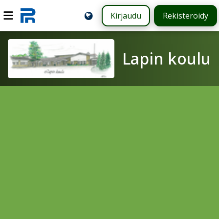
Kirjaudu
Rekisteröidy
Lapin koulu