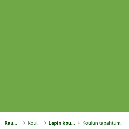
Rauma
>
Koulut
>
Lapin koulu
>
Koulun tapahtumat