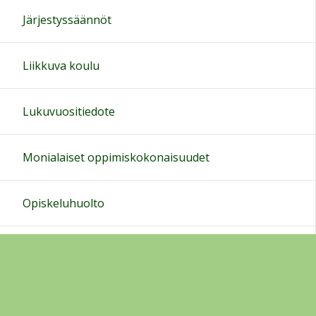
18:00
Järjestyssäännöt
19:00
Liikkuva koulu
20:00
Lukuvuositiedote
21:00
Monialaiset oppimiskokonaisuudet
22:00
Opiskeluhuolto
23:00
Oppilaskunta
Oppimisen tuki