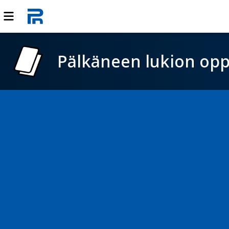
Pälkäneen lukion opp