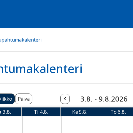
apahtumakalenteri
htumakalenteri
3.8. - 9.8.2026
Viikko
Päivä
a
3.8.
Ti
4.8.
Ke
5.8.
To
6.8.
Maanantai
Tiistai
Keskiviikko
Torsta
08-03 Monday
2026-08-04 Tuesday
2026-08-05 Wednesday
2026-08-06