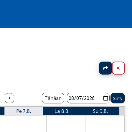
Jaa
Sulj
Tänään
Pe
7.8.
La
8.8.
Su
9.8.
i
Perjantai
Lauantai
Sunnuntai
 Thursday
2026-08-07 Friday
2026-08-08 Saturday
2026-08-09 Sund