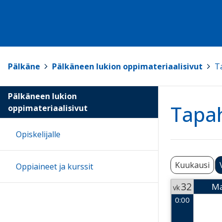
Pälkäne
>
Pälkäneen lukion oppimateriaalisivut
>
T
Pälkäneen lukion
Tapa
oppimateriaalisivut
Opiskelijalle
Kuukausi
Oppiaineet ja kurssit
32
M
vk
0:00
Week 32
2026-