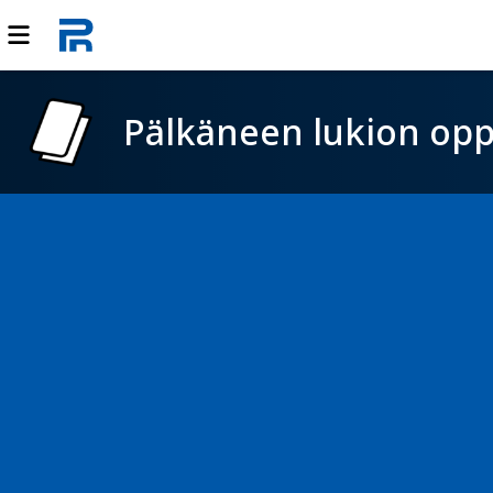
Pälkäneen lukion opp