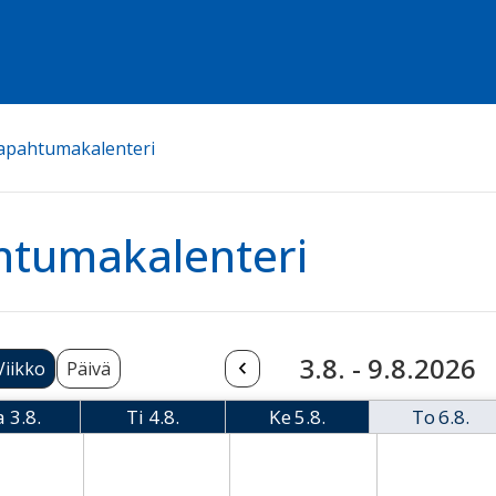
apahtumakalenteri
htumakalenteri
3.8. - 9.8.2026
Viikko
Päivä
a
3.8.
Ti
4.8.
Ke
5.8.
To
6.8.
Maanantai
Tiistai
Keskiviikko
Torsta
08-03 Monday
2026-08-04 Tuesday
2026-08-05 Wednesday
2026-08-06