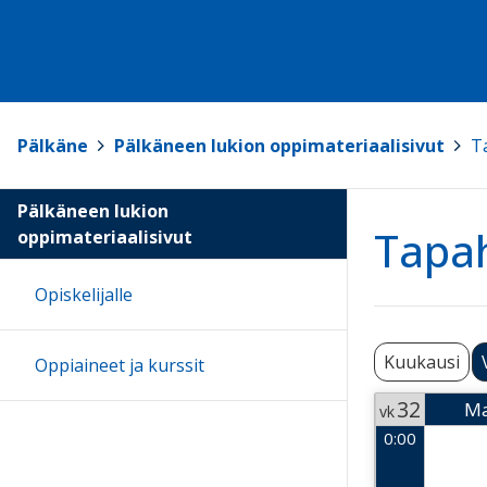
Pälkäne
>
Pälkäneen lukion oppimateriaalisivut
>
T
Pälkäneen lukion
Tapa
oppimateriaalisivut
Opiskelijalle
Kuukausi
Oppiaineet ja kurssit
32
M
vk
0:00
Week 32
2026-