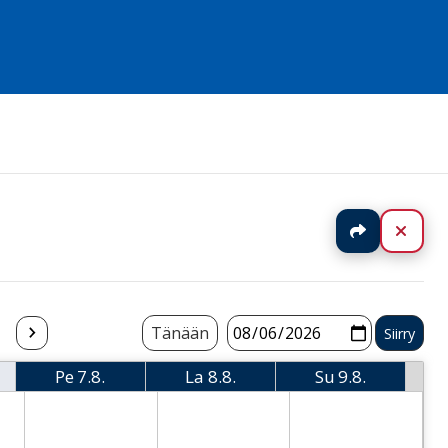
Jaa
Sulj
Tänään
Pe
7.8.
La
8.8.
Su
9.8.
i
Perjantai
Lauantai
Sunnuntai
 Thursday
2026-08-07 Friday
2026-08-08 Saturday
2026-08-09 Sund