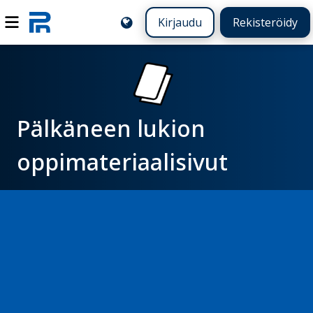
Kirjaudu
Rekisteröidy
Pälkäneen lukion
oppimateriaalisivut