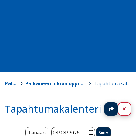
Pälkäne
>
Pälkäneen lukion oppimateriaalisivut
>
Tapahtumakalenteri
Tapahtumakalenteri
Jaa
Sul
Tänään