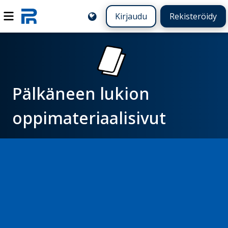
Kirjaudu
Rekisteröidy
Pälkäneen lukion
oppimateriaalisivut