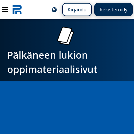
Kirjaudu
Rekisteröidy
Pälkäneen lukion
oppimateriaalisivut