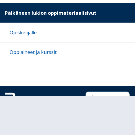
Pälkäneen lukion oppimateriaalisivut
Opiskelijalle
Oppiaineet ja kurssit
Sivun alkuun
Ohjeet
Saavutettavuus
Yksityisyydensuoja