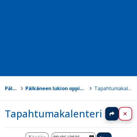
Pälkäne
>
Pälkäneen lukion oppimateriaalisivut
>
Tapahtumakalenteri
Tapahtumakalenteri
Jaa
Sul