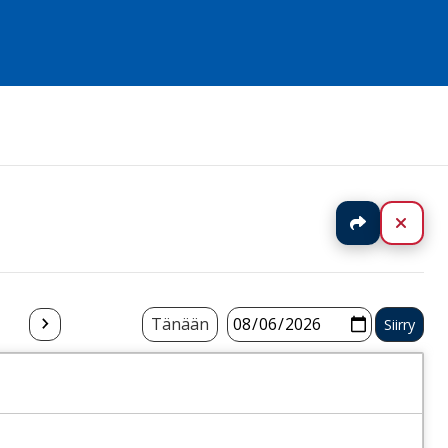
Jaa
Sulj
Tänään