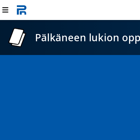
Pälkäneen lukion opp