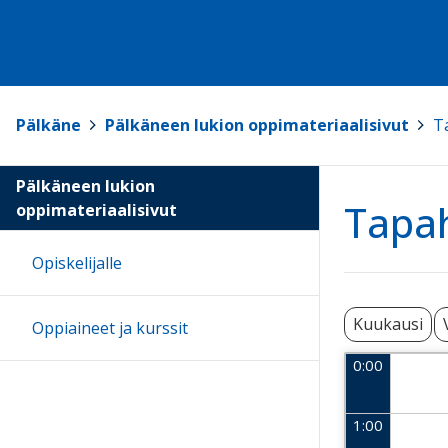
Pälkäne
>
Pälkäneen lukion oppimateriaalisivut
>
T
Pälkäneen lukion
Tapa
oppimateriaalisivut
Opiskelijalle
Kuukausi
Oppiaineet ja kurssit
0:00
1:00