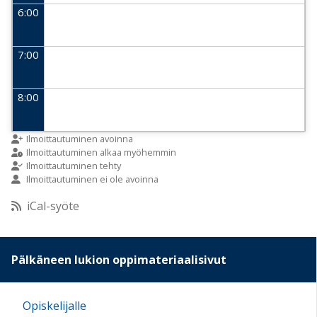
6:00
7:00
8:00
9:00
Ilmoittautuminen avoinna
Ilmoittautuminen alkaa myöhemmin
Ilmoittautuminen tehty
Ilmoittautuminen ei ole avoinna
10:00
iCal-syöte
11:00
Pälkäneen lukion oppimateriaalisivut
12:00
Opiskelijalle
13:00