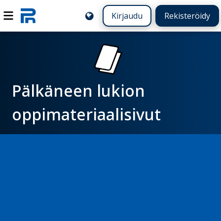
Kirjaudu
Rekisteröidy
Pälkäneen lukion
oppimateriaalisivut