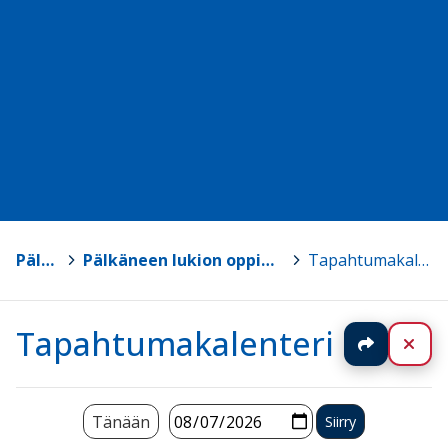
Pälkäne
>
Pälkäneen lukion oppimateriaalisivut
>
Tapahtumakalenteri
Tapahtumakalenteri
Jaa
Sul
Tänään