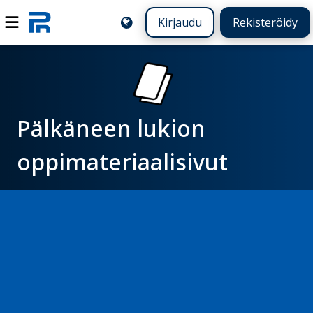
Kirjaudu
Rekisteröidy
Pälkäneen lukion
oppimateriaalisivut