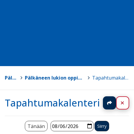
Pälkäne
>
Pälkäneen lukion oppimateriaalisivut
>
Tapahtumakalenteri
Tapahtumakalenteri
Jaa
Sul
Tänään