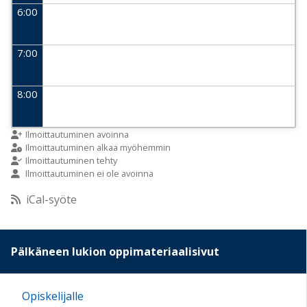
6:00
7:00
8:00
9:00
Ilmoittautuminen avoinna
Ilmoittautuminen alkaa myöhemmin
Ilmoittautuminen tehty
Ilmoittautuminen ei ole avoinna
10:00
iCal-syöte
11:00
Pälkäneen lukion oppimateriaalisivut
12:00
Opiskelijalle
13:00