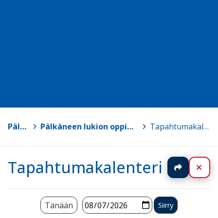
Pälkäne
>
Pälkäneen lukion oppimateriaalisivut
>
Tapahtumakalenteri
Tapahtumakalenteri
Jaa
Sul
Tänään