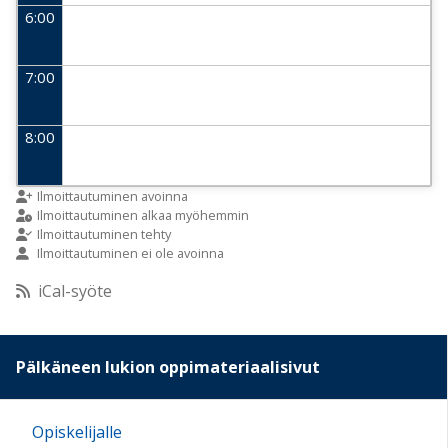
6:00
7:00
8:00
9:00
Ilmoittautuminen avoinna
Ilmoittautuminen alkaa myöhemmin
Ilmoittautuminen tehty
Ilmoittautuminen ei ole avoinna
10:00
iCal-syöte
11:00
Pälkäneen lukion oppimateriaalisivut
12:00
Opiskelijalle
13:00