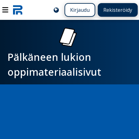
Kirjaudu
Rekisteröidy
Pälkäneen lukion
oppimateriaalisivut