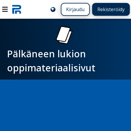
Kirjaudu
Rekisteröidy
Pälkäneen lukion
oppimateriaalisivut