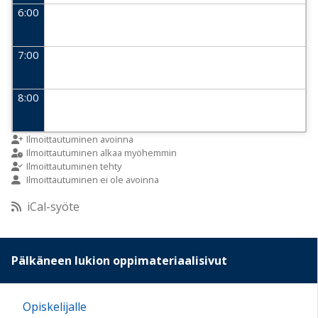
6:00
7:00
8:00
9:00
Ilmoittautuminen avoinna
Ilmoittautuminen alkaa myöhemmin
Ilmoittautuminen tehty
Ilmoittautuminen ei ole avoinna
10:00
iCal-syöte
11:00
Pälkäneen lukion oppimateriaalisivut
12:00
Opiskelijalle
13:00