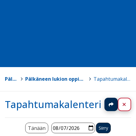
Pälkäne
>
Pälkäneen lukion oppimateriaalisivut
>
Tapahtumakalenteri
Tapahtumakalenteri
Jaa
Sul
Tänään