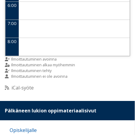
6:00
7:00
8:00
9:00
Ilmoittautuminen avoinna
Ilmoittautuminen alkaa myöhemmin
Ilmoittautuminen tehty
Ilmoittautuminen ei ole avoinna
10:00
iCal-syöte
11:00
Pälkäneen lukion oppimateriaalisivut
12:00
Opiskelijalle
13:00