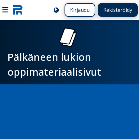
Kirjaudu
Rekisteröidy
Pälkäneen lukion
oppimateriaalisivut