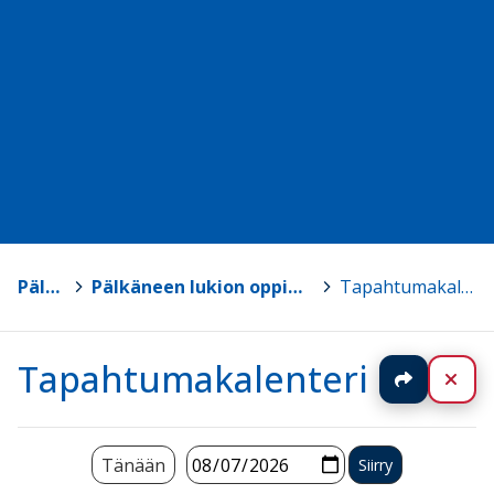
Pälkäne
>
Pälkäneen lukion oppimateriaalisivut
>
Tapahtumakalenteri
Tapahtumakalenteri
Jaa
Sul
Tänään