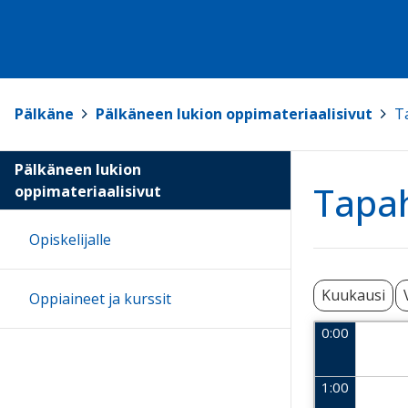
Pälkäne
>
Pälkäneen lukion oppimateriaalisivut
>
T
Pälkäneen lukion
Tapa
oppimateriaalisivut
Opiskelijalle
Kuukausi
Oppiaineet ja kurssit
0:00
1:00