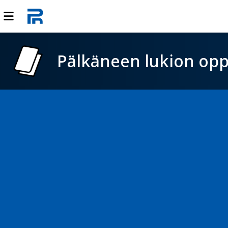
Pälkäneen lukion opp