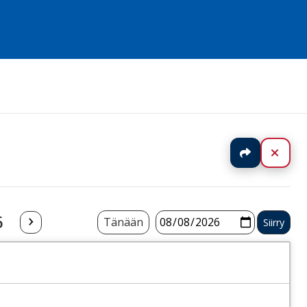
Jaa
Sulj
6
Tänään