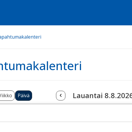
apahtumakalenteri
htumakalenteri
Lauantai 8.8.202
Viikko
Päivä