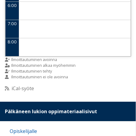
6:00
7:00
8:00
9:00
Ilmoittautuminen avoinna
Ilmoittautuminen alkaa myöhemmin
Ilmoittautuminen tehty
Ilmoittautuminen ei ole avoinna
10:00
iCal-syöte
11:00
Pälkäneen lukion oppimateriaalisivut
12:00
Opiskelijalle
13:00