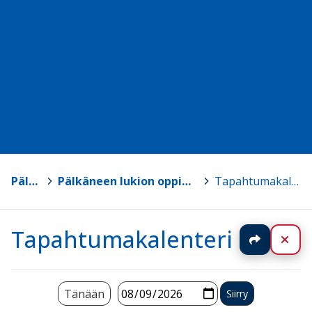
Pälkäne
>
Pälkäneen lukion oppimateriaalisivut
>
Tapahtumakalenteri
Tapahtumakalenteri
Jaa
Sul
Tänään