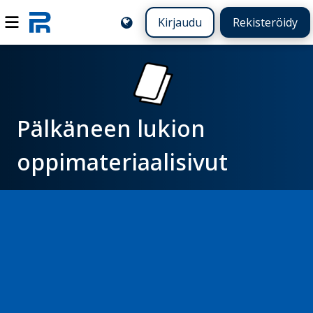
Kirjaudu
Rekisteröidy
Pälkäneen lukion
oppimateriaalisivut