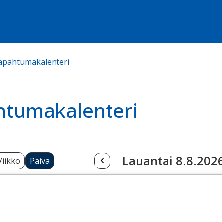
apahtumakalenteri
htumakalenteri
Lauantai 8.8.202
Viikko
Päivä