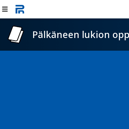
Pälkäneen lukion opp