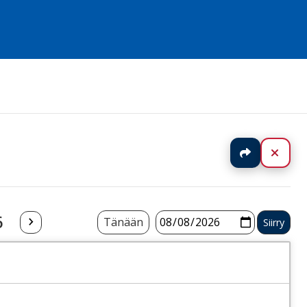
Jaa
Sulj
6
Tänään