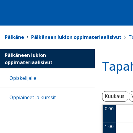
Pälkäne
>
Pälkäneen lukion oppimateriaalisivut
>
T
Pälkäneen lukion
Tapa
oppimateriaalisivut
Opiskelijalle
Kuukausi
Oppiaineet ja kurssit
0:00
1:00