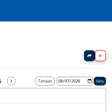
Jaa
Sulj
6
Tänään