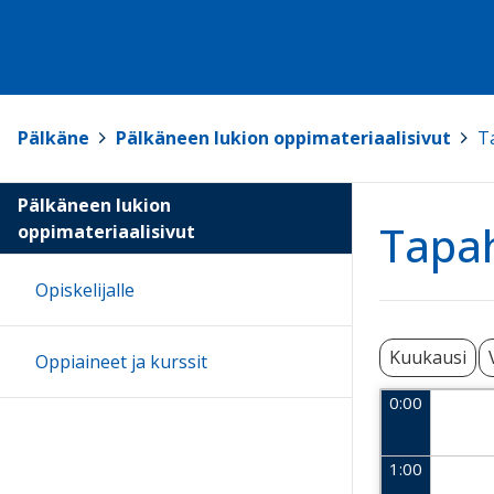
Pälkäne
>
Pälkäneen lukion oppimateriaalisivut
>
T
Pälkäneen lukion
Tapa
oppimateriaalisivut
Opiskelijalle
Kuukausi
Oppiaineet ja kurssit
0:00
1:00