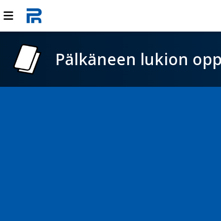
Pälkäneen lukion opp