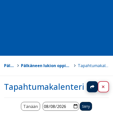
Pälkäne
>
Pälkäneen lukion oppimateriaalisivut
>
Tapahtumakalenteri
Tapahtumakalenteri
Jaa
Sul
Tänään