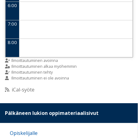
6:00
7:00
8:00
9:00
Ilmoittautuminen avoinna
Ilmoittautuminen alkaa myöhemmin
Ilmoittautuminen tehty
Ilmoittautuminen ei ole avoinna
10:00
iCal-syöte
11:00
Pälkäneen lukion oppimateriaalisivut
12:00
Opiskelijalle
13:00