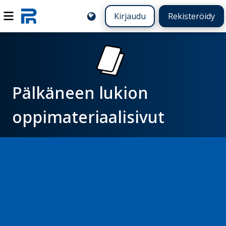
Kirjaudu
Rekisteröidy
Pälkäneen lukion
oppimateriaalisivut