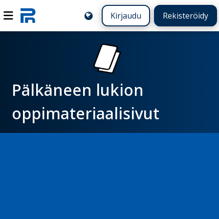
Kirjaudu
Rekisteröidy
Pälkäneen lukion
oppimateriaalisivut