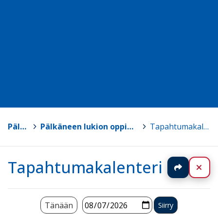
Pälkäne
>
Pälkäneen lukion oppimateriaalisivut
>
Tapahtumakalenteri
Tapahtumakalenteri
Jaa
Sul
Tänään