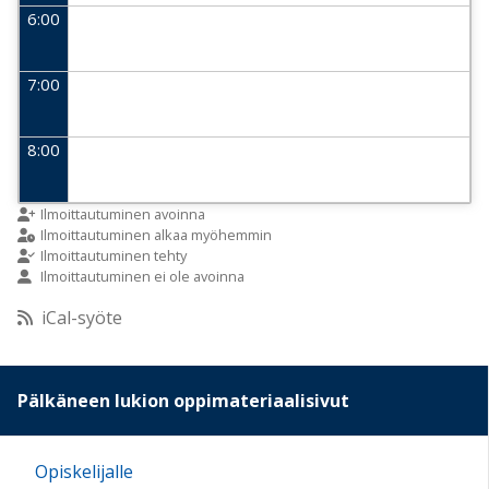
6:00
7:00
8:00
9:00
Ilmoittautuminen avoinna
Ilmoittautuminen alkaa myöhemmin
Ilmoittautuminen tehty
Ilmoittautuminen ei ole avoinna
10:00
iCal-syöte
11:00
Pälkäneen lukion oppimateriaalisivut
12:00
Opiskelijalle
13:00