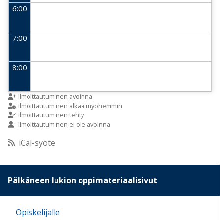
6:00
7:00
8:00
9:00
Ilmoittautuminen avoinna
Ilmoittautuminen alkaa myöhemmin
Ilmoittautuminen tehty
Ilmoittautuminen ei ole avoinna
10:00
iCal-syöte
11:00
Pälkäneen lukion oppimateriaalisivut
12:00
Opiskelijalle
13:00