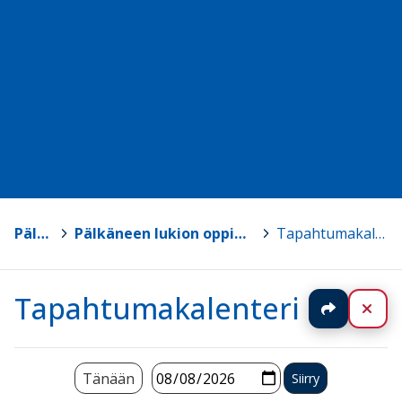
Pälkäne
>
Pälkäneen lukion oppimateriaalisivut
>
Tapahtumakalenteri
Tapahtumakalenteri
Jaa
Sul
Tänään