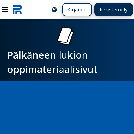
Kirjaudu
Rekisteröidy
Pälkäneen lukion
oppimateriaalisivut