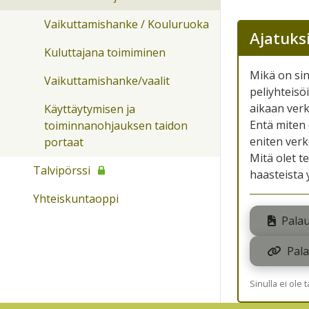
Vaikuttamishanke / Kouluruoka
Ajatuks
Kuluttajana toimiminen
Mikä on sin
Vaikuttamishanke/vaalit
peliyhteisö
aikaan ver
Käyttäytymisen ja
Entä miten 
toiminnanohjauksen taidon
eniten verk
portaat
Mitä olet t
Talvipörssi
haasteista y
Yhteiskuntaoppi
Palau
Pala
Sinulla ei ole 