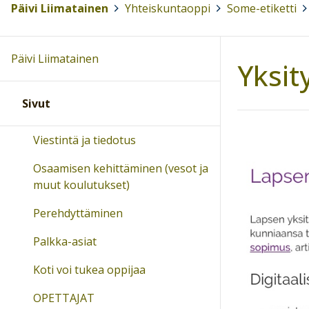
Päivi Liimatainen
>
Yhteiskuntaoppi
>
Some-etiketti
>
Päivi Liimatainen
Yksit
Sivut
Viestintä ja tiedotus
Osaamisen kehittäminen (vesot ja
muut koulutukset)
Perehdyttäminen
Palkka-asiat
Koti voi tukea oppijaa
OPETTAJAT