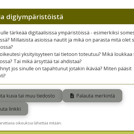
ia digiympäristöistä
ulle tärkeää digitaalisissa ympäristöissä - esimerkiksi somes
issä? Millaisista asioissa nautit ja mikä on parasta mitä olet
kossa?
oikeutesi yksityisyyteen tai tietoon toteutuu? Mikä loukkaa
ossa? Tai mikä ärsyttää tai ahdistaa?
ehnyt jos sinulle on tapahtunut jotakin ikävää? Miten pääsit
li?
ta kuva tai muu tiedosto
Palauta merkintä
uta linkki
tarvittavia oikeuksia lähettää mitään.