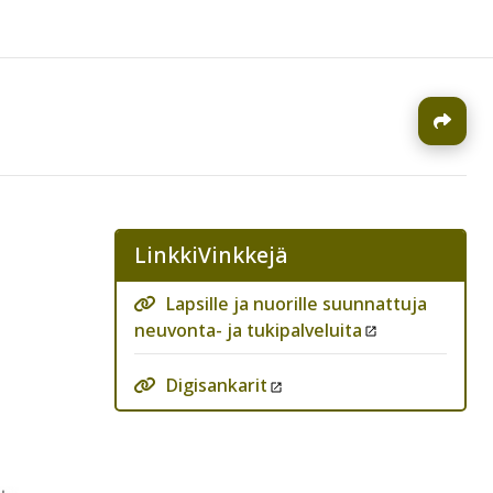
J
LinkkiVinkkejä
Lapsille ja nuorille suunnattuja
neuvonta- ja tukipalveluita
Digisankarit