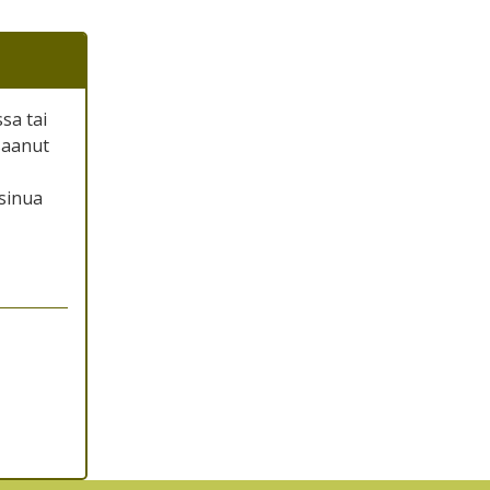
sa tai
 saanut
 sinua