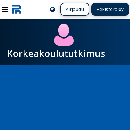
Kirjaudu
Rekisteröidy
Korkeakoulututkimus