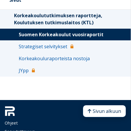
Sivut
Korkeakoulututkimuksen raportteja,
Koulutuksen tutkimuslaitos (KTL)
Suomen Korkeakoulut vuosiraportit
Strategiset selvitykset
Korkeakouluraporteista nostoja
JYpp
Sivun alkuun
Ohjeet