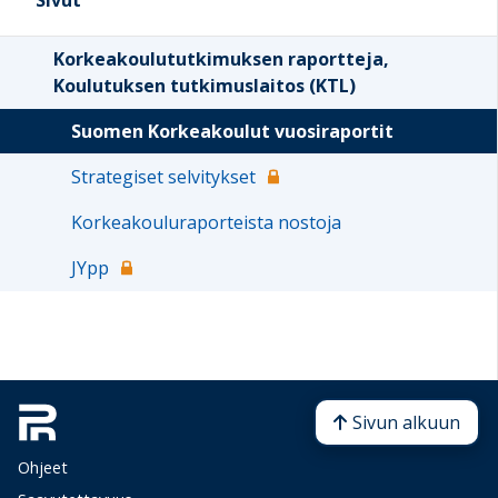
Sivut
Korkeakoulututkimuksen raportteja,
Koulutuksen tutkimuslaitos (KTL)
Suomen Korkeakoulut vuosiraportit
Strategiset selvitykset
Korkeakouluraporteista nostoja
JYpp
Sivun alkuun
Ohjeet