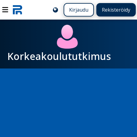
Kirjaudu
Rekisteröidy
Korkeakoulututkimus