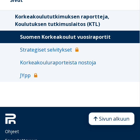
Sivut
Korkeakoulututkimuksen raportteja,
Koulutuksen tutkimuslaitos (KTL)
Suomen Korkeakoulut vuosiraportit
Strategiset selvitykset
Korkeakouluraporteista nostoja
JYpp
Sivun alkuun
Ohjeet