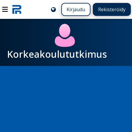
Kirjaudu
Rekisteröidy
Korkeakoulututkimus