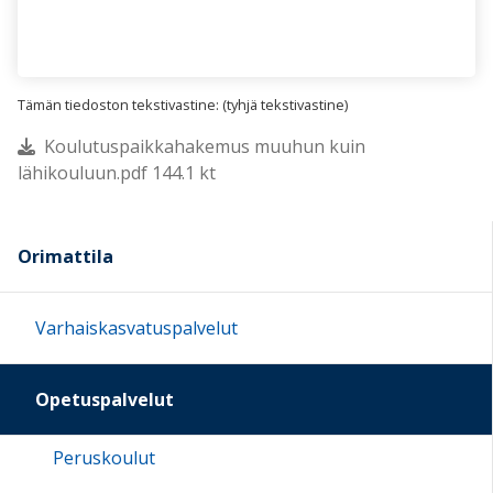
Tämän tiedoston tekstivastine: (tyhjä tekstivastine)
Koulutuspaikkahakemus muuhun kuin
lähikouluun.pdf 144.1 kt
Orimattila
Varhaiskasvatuspalvelut
Opetuspalvelut
Peruskoulut