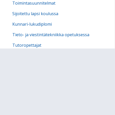
Toimintasuunnitelmat
Sijoitettu lapsi koulussa
Kunnari-lukudiplomi
Tieto- ja viestintätekniikka opetuksessa
Tutoropettajat
Erkko-lukio
Erasmus+
Henkilökunta
Koululaisten aamu- ja iltapäivätoiminta
Koulukuljetukset