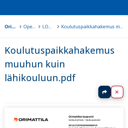
Orimattila
>
Opetuspalvelut
>
LOMAKKEET
>
Koulutuspaikkahakemus muuhun kuin lähikouluun.pdf
Koulutuspaikkahakemus
muuhun kuin
lähikouluun.pdf
Jaa
Sul