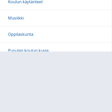
Koulun käytänteet
23:00
Musiikki
Oppilaskunta
Pusulan koulun kuvia
Järjestyssäännöt
Ajankohtaista