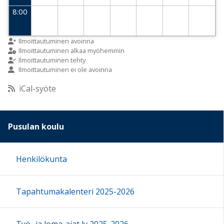
8:00
9:00
Ilmoittautuminen avoinna
Ilmoittautuminen alkaa myöhemmin
Ilmoittautuminen tehty
Ilmoittautuminen ei ole avoinna
10:00
iCal-syöte
11:00
Pusulan koulu
12:00
Henkilökunta
13:00
Tapahtumakalenteri 2025-2026
14:00
15:00
Työ- ja loma-ajat lv 2025-2026