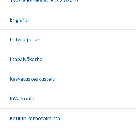
16:00
Englanti
17:00
Erityisopetus
18:00
Iltapäiväkerho
19:00
Kasvatuskeskustelu
20:00
KiVa Koulu
21:00
Koulun kerhotoiminta
22:00